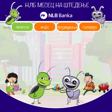
почетна
инфо
пријавување
галерија